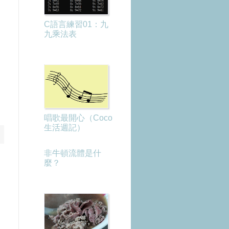
C語言練習01：九
九乘法表
唱歌最開心（Coco
生活週記）
非牛頓流體是什
麼？