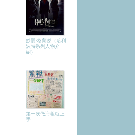
妙麗·格蘭傑（哈利
波特系列人物介
紹）
第一次做海報就上
手