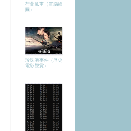
荷蘭風車（電腦繪
圖）
珍珠港事件（歷史
電影觀賞）