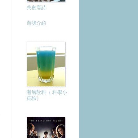
美食唐詩
自我介紹
漸層飲料（ 科學小
實驗）
章