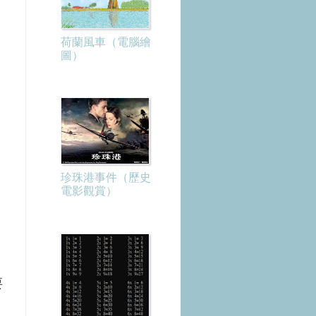
荷蘭風車（電腦繪
圖）
珍珠港事件（歷史
電影觀賞）
。
要