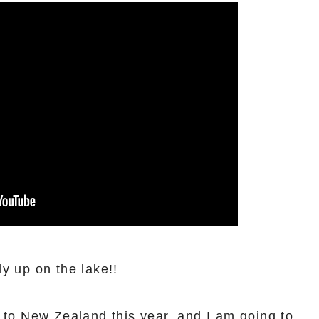
y up on the lake!!
 to New Zealand this year, and I am going to