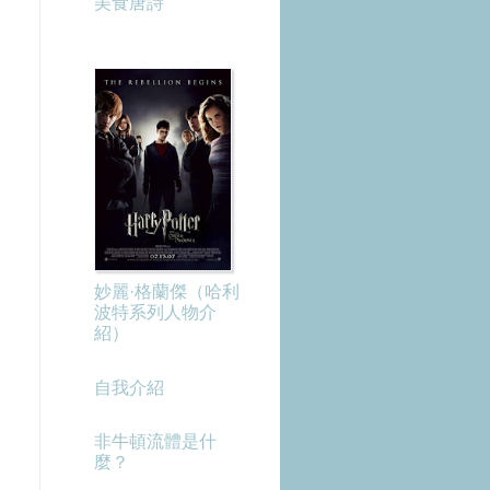
美食唐詩
妙麗·格蘭傑（哈利
波特系列人物介
紹）
自我介紹
非牛頓流體是什
麼？