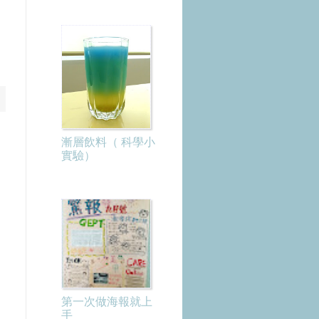
漸層飲料（ 科學小
實驗）
第一次做海報就上
手