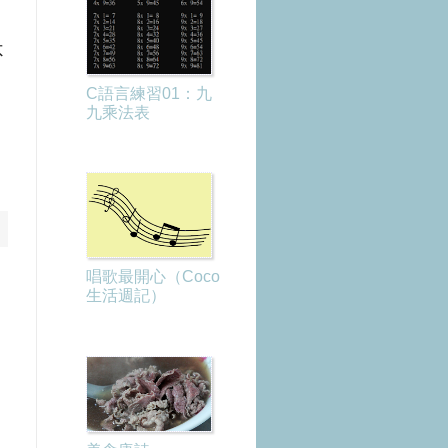
不
C語言練習01：九
九乘法表
畫
唱歌最開心（Coco
生活週記）