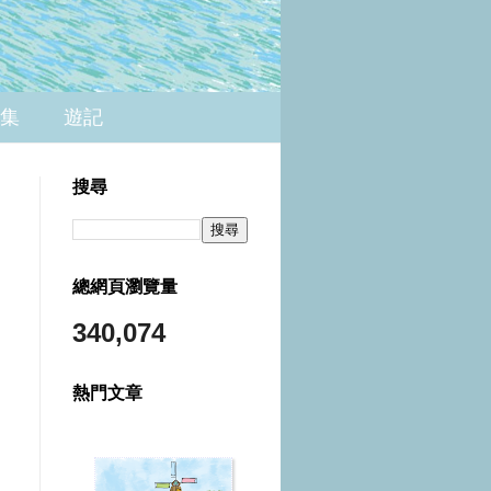
集
遊記
搜尋
總網頁瀏覽量
340,074
熱門文章