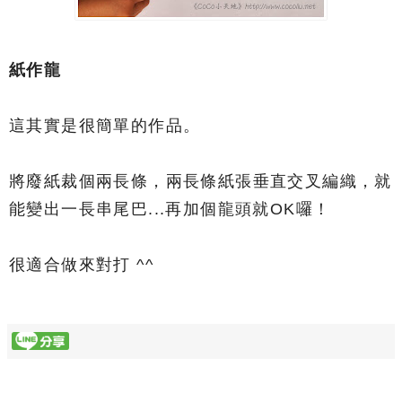
紙作龍
這其實是很簡單的作品。
將廢紙裁個兩長條，兩長條紙張垂直交叉編織，就
能變出一長串尾巴...再加個龍頭就OK囉！
很適合做來對打 ^^