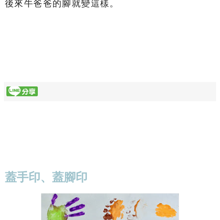
後來牛爸爸的腳就變這樣。
蓋手印、蓋腳印