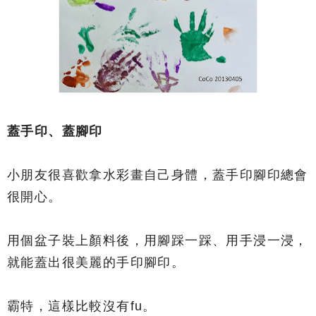
蓋手印、蓋腳印
小朋友很喜歡拿水彩畫自己身體，蓋手印腳印總會
很開心。
用個盆子裝上顏料後，用腳踩一踩、用手浸一浸，
就能蓋出很美麗的手印腳印。
霸特，這樣比較沒有fu。