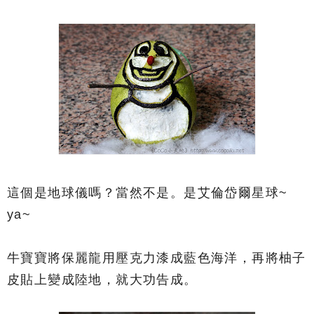
這個是地球儀嗎？當然不是。是艾倫岱爾星球~
ya~
牛寶寶將保麗龍用壓克力漆成藍色海洋，再將柚子
皮貼上變成陸地，就大功告成。