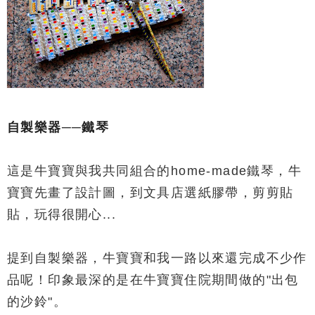
自製樂器──鐵琴
這是牛寶寶與我共同組合的home-made鐵琴，牛
寶寶先畫了
設計圖，到文具店選紙膠帶，剪剪貼
貼，玩得很開心...
提到自製樂器，牛寶寶和我一路以來還完成不少作
品呢！印象最深的
是在牛寶寶住院期間做的"出包
的沙鈴"。