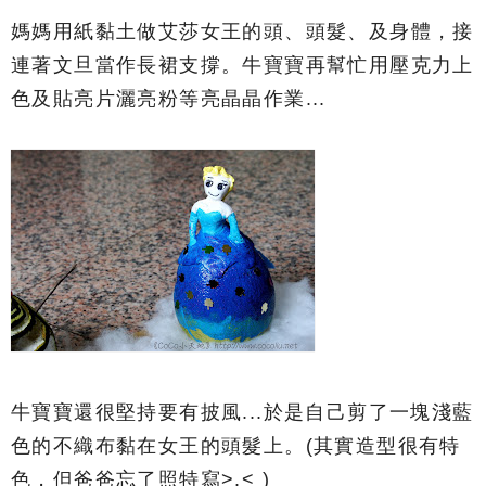
媽媽用紙黏土做艾莎女王的頭、頭髮、及身體，接
連著文旦當作長裙支撐。牛寶寶再幫忙用壓克力上
色及貼亮片灑亮粉等亮晶晶作業...
牛寶寶還很堅持要有披風...於是自己剪了一塊淺藍
色的不織布黏在女王的頭髮上。(其實造型很有特
色，但爸爸忘了照特寫>.< )