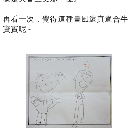
再看一次，覺得這種畫風還真適合牛
寶寶呢~