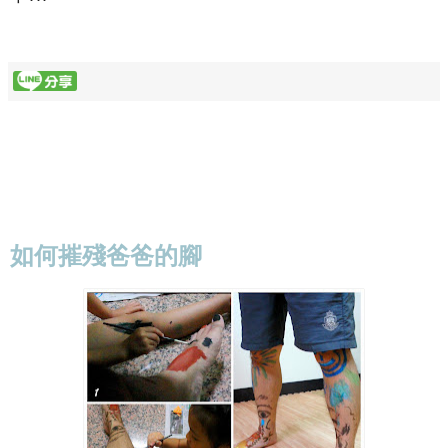
如何摧殘爸爸的腳