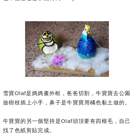
雪寶Olaf是媽媽畫外框，爸爸切割，牛寶寶去公園
撿樹枝插上小手，鼻子是牛寶寶用橘色黏土做的。
牛寶寶的另一個堅持是Olaf頭頂要有四根毛，自己
找了色紙剪貼完成。