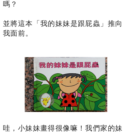
嗎？
並將這本「我的妹妹是跟屁蟲」推向
我面前。
哇，小妹妹畫得很像嘛！我們家的妹