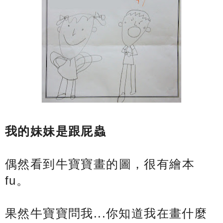
我的妹妹是跟屁蟲
偶然看到牛寶寶畫的圖，很有繪本
fu。
果然牛寶寶問我...你知道我在畫什麼