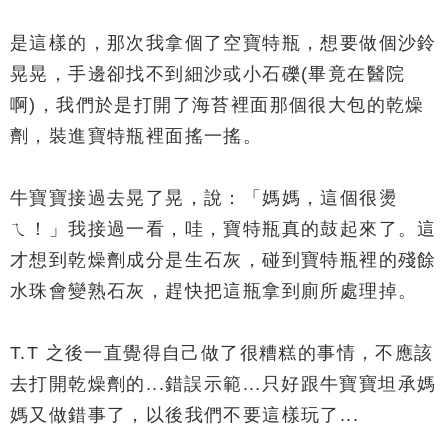
是這樣的，那次我拿個了空寶特瓶，想要做個沙鈴
晃晃，手邊卻找不
到細沙或小石礫(畢竟在醫院
啊)，我們於是打開了海苔裡面那個很
大包的乾燥
劑，裝進寶特瓶裡面搖一搖。
牛寶寶接過去晃了晃，說：「媽媽，這個很燙
ㄟ！」我接過一看，哇
，寶特瓶真的鼓起來了。這
才想到乾燥劑成分是生石灰，碰到寶特瓶
裡的殘餘
水珠會變熟石灰，趕快把這瓶拿到廁所處理掉。
T.T 之後一直覺得自己做了很糟糕的事情，不應該
去打開乾燥劑的...
錯誤示範...只好跟牛寶寶坦承媽
媽又做錯事了，以後我們不要這
樣玩了...