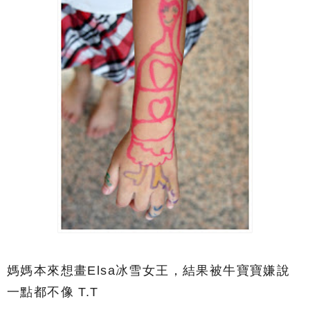
媽媽本來想畫Elsa冰雪女王，結果被牛寶寶嫌說
一點都不像 T.T