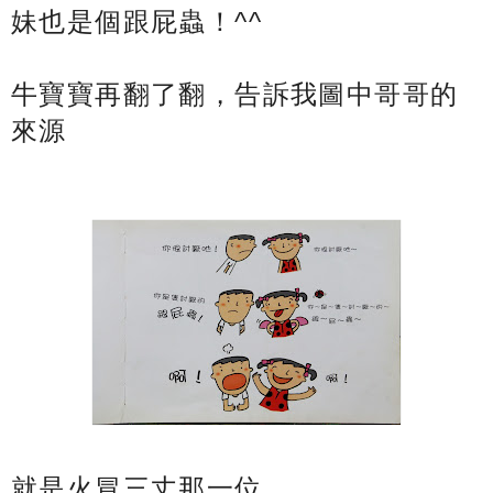
妹也是個跟屁蟲！^^
牛寶寶再翻了翻，告訴我圖中哥哥的
來源
就是火冒三丈那一位。