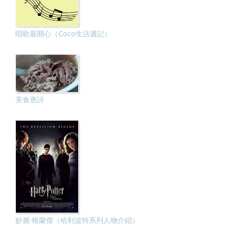
唱歌最開心（Coco生活週記）
美食唐詩
妙麗·格蘭傑（哈利波特系列人物介紹）