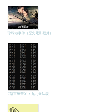
珍珠港事件（歷史電影觀賞）
C語言練習01：九九乘法表