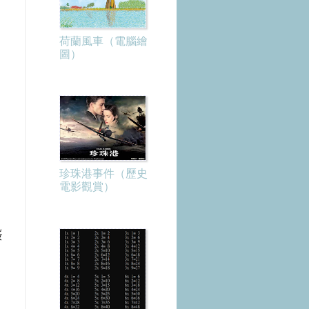
荷蘭風車（電腦繪
圖）
珍珠港事件（歷史
電影觀賞）
簽
。