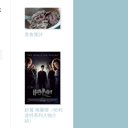
不
美食唐詩
章
妙麗·格蘭傑（哈利
波特系列人物介
紹）