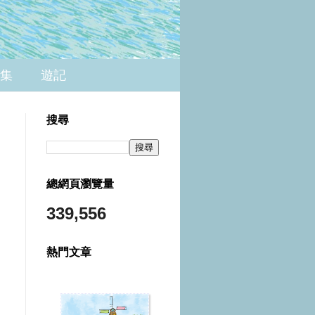
集
遊記
搜尋
總網頁瀏覽量
339,556
熱門文章