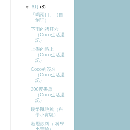
▼
6月
(8)
「喝兩口」（自
創詞）
下雨的禮拜六
（Coco生活週
記）
上學的路上
（Coco生活週
記）
Coco的簽名
（Coco生活週
記）
200度書蟲
（Coco生活週
記）
硬幣跳跳跳（科
學小實驗）
漸層飲料（ 科學
小實驗）