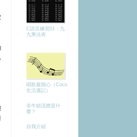
家
C語言練習01：九
九乘法表
的
名
唱歌最開心（Coco
生活週記）
非牛頓流體是什
很
麼？
所
自我介紹