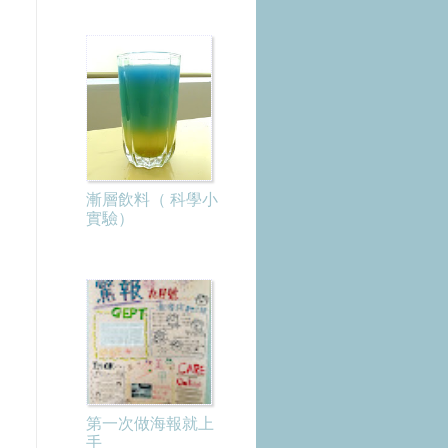
漸層飲料（ 科學小
實驗）
第一次做海報就上
手