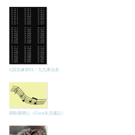
C語言練習01：九九乘法表
唱歌最開心（Coco生活週記）