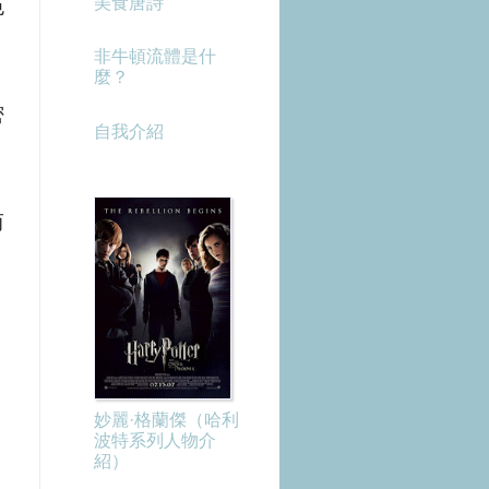
美食唐詩
色
非牛頓流體是什
麼？
密
自我介紹
而
妙麗·格蘭傑（哈利
波特系列人物介
紹）