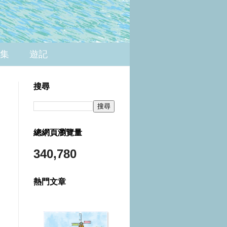
集
遊記
搜尋
總網頁瀏覽量
340,780
熱門文章