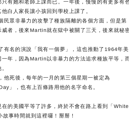
都只有她和老師上課而已。一年後，慢慢的有更多有
其他白人家長讓小孩回到學校上課了。
和數千個民眾非暴力的攻擊了種族隔離的各個方面，但是第
威者，後來Martin就在獄中被關了三天，後來就秘
表了有名的演說「我有一個夢」，這也推動了1964年美
一年，因為Martin以非暴力的方法追求種族平等，
他。
到暗殺，他死後，每年的一月的第三個星期一被定為
ing Jr Day」，也有上百條路用他的名字命名。
在的美國平等了許多，終於不會在路上看到「White
的小故事時間就到這裡囉！掰掰！