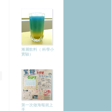
漸層飲料（ 科學小
實驗）
第一次做海報就上
手