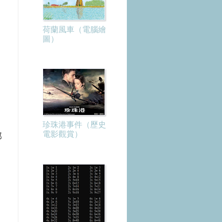
荷蘭風車（電腦繪
圖）
珍珠港事件（歷史
電影觀賞）
部