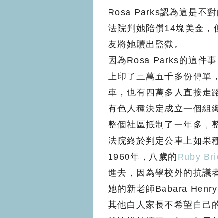
Rosa Parks認為這
法院判她陪償14塊美金
友將她贖出監獄。
因為Rosa Parks的
上印了三萬五千多份傳單
車，也有四萬多人直接走
有色人種決定成立一個組
整個社區抵制了一年多，
法院終於判定公車上如果
1960年，八歲的
Ruby Bri
進去，因為學校外的抗議
她的新老師Babara H
其他白人家長不希望自己