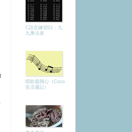
C語言練習01：九
九乘法表
，
的
唱歌最開心（Coco
生活週記）
她
了