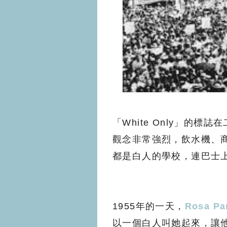
「White Only」的
觀念非常強烈，飲水機、
都是白人的學校，連巴士
1955年的一天，
Rosa Pa
以一個白人叫她起來，讓