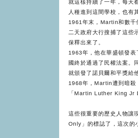
就這樣持續了一年，每天
人種進到這間學校，也有
1961年末，Martin
二天政府大行搜捕了這些示
保釋出來了。
1963年，他在華盛頓發
國終於通過了民權法案。同
就頒發了諾貝爾和平獎給
1968年，Martin遭
「Martin Luther K
這些很重要的歷史人物讓現
Only」的標誌了，這次