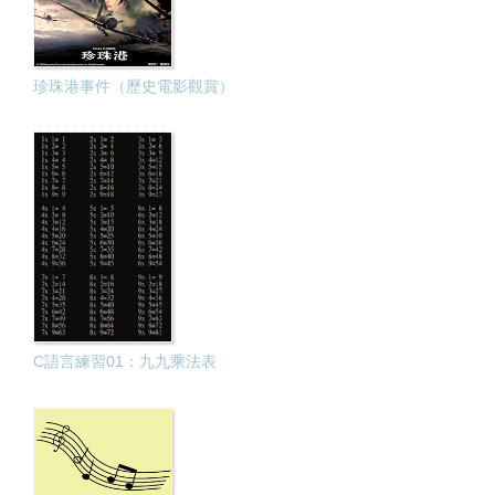
珍珠港事件（歷史電影觀賞）
C語言練習01：九九乘法表