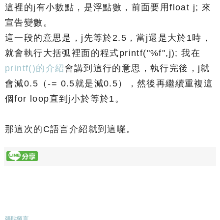
這裡的j有小數點，是浮點數，前面要用float j; 來
宣告變數。
這一段的意思是，j先等於2.5，當j還是大於1時，
就會執行大括弧裡面的程式printf("%f",j); 我在
printf()的介紹
會講到這行的意思，執行完後，j就
會減0.5（-= 0.5就是減0.5），然後再繼續重複這
個for loop直到j小於等於1。
那這次的C語言介紹就到這囉。
張貼留言