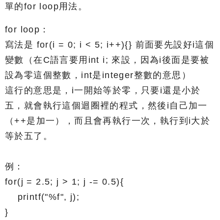
單的for loop用法。
for loop：
寫法是 for(i = 0; i < 5; i++){} 前面要先設好i這個
變數（在C語言要用int i; 來設，因為i後面是要被
設為零這個整數，int是integer整數的意思）
這行的意思是，i一開始等於零，只要i還是小於
五，就會執行這個迴圈裡的程式，然後i自己加一
（++是加一），而且會再執行一次，執行到i大於
等於五了。
例：
for(j = 2.5; j > 1; j -= 0.5){
printf("%f", j);
}