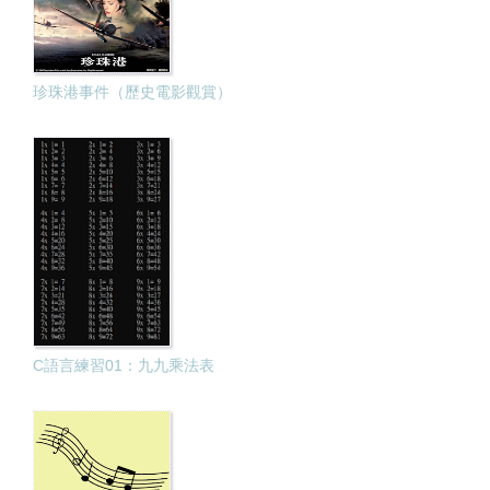
珍珠港事件（歷史電影觀賞）
C語言練習01：九九乘法表