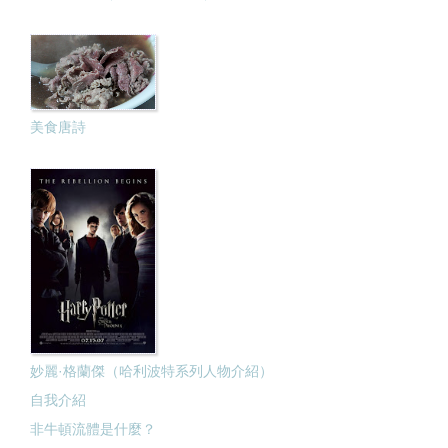
美食唐詩
妙麗·格蘭傑（哈利波特系列人物介紹）
自我介紹
非牛頓流體是什麼？