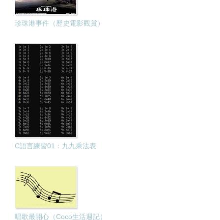
珍珠港事件（歷史電影觀賞）
C語言練習01：九九乘法表
唱歌最開心（Coco生活週記）